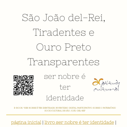
São João del-Rei
,
Tiradentes
e
Ouro Preto
Transparentes
ser nobre é
ter
identidade
CADASTRE AQUI A SUA AÇÃO CULTURAL, PESQUISA, PROJETO, PRODUTO, ENTIDADES, LIDERANÇAS, AGENDA
CULTURAL, ETC - CONTRIBUA, ATUALIZE, COMPARTILHE!
página inicial
|
livro ser nobre é ter identidade
|