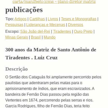
carta/manifesto icms - plano diretor matriz
publicações
Tipo:
Artigos
|
Cartilhas
|
Livros
|
Teses e Monografias
|
Pesquisas
|
Lideranças e Mecenas
|
Diversos
Escopo:
São João del-Rei
|
Tiradentes
|
Ouro Preto
|
Minas Gerais
|
Brasil
|
Mundo
300 anos da Matriz de Santo Antônio de
Tiradentes . Luiz Cruz
Descrição
O Sertão dos Cataguás foi amplamente percorrido pelos
paulistas que adentraram pelas matas para o
aprisionamento de índios, que eram escravizados. A
bandeira de Fernão Dias passou pela região das
Vertentes em 1674, percorrendo pelas serras e rios.
Garcia Rodrigues, filho de Fernão Dias, teria feito