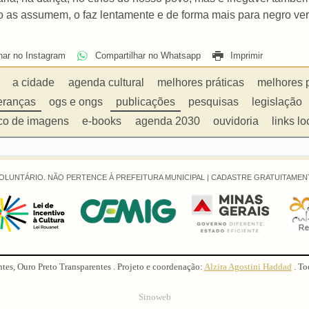
 as assumem, o faz lentamente e de forma mais para negro ver 
har no Instagram
Compartilhar no Whatsapp
Imprimir
a cidade
agenda cultural
melhores práticas
melhores 
eranças
ogs e ongs
publicações
pesquisas
legislação
co de imagens
e-books
agenda 2030
ouvidoria
links lo
OLUNTÁRIO. NÃO PERTENCE À PREFEITURA MUNICIPAL |
CADASTRE GRATUITAMENT
ntes, Ouro Preto Transparentes . Projeto e coordenação:
Alzira Agostini Haddad
. To
Sinoweb