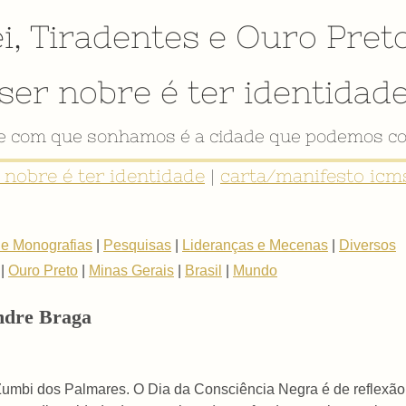
i
,
Tiradentes
e
Ouro Pret
ser nobre é ter identidad
de com que sonhamos é a cidade que podemos co
r nobre é ter identidade
|
carta/manifesto icms
 e Monografias
|
Pesquisas
|
Lideranças e Mecenas
|
Diversos
|
Ouro Preto
|
Minas Gerais
|
Brasil
|
Mundo
ndre Braga
umbi dos Palmares. O Dia da Consciência Negra é de reflexão s