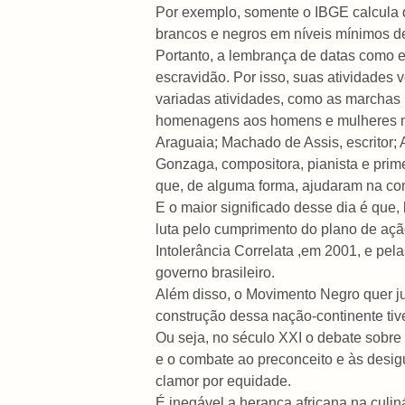
Por exemplo, somente o IBGE calcula q
brancos e negros em níveis mínimos d
Portanto, a lembrança de datas como es
escravidão. Por isso, suas atividades
variadas atividades, como as marchas p
homenagens aos homens e mulheres neg
Araguaia; Machado de Assis, escritor; 
Gonzaga, compositora, pianista e prime
que, de alguma forma, ajudaram na con
E o maior significado desse dia é que,
luta pelo cumprimento do plano de aç
Intolerância Correlata ,em 2001, e pe
governo brasileiro.
Além disso, o Movimento Negro quer ju
construção dessa nação-continente tiv
Ou seja, no século XXI o debate sobre 
e o combate ao preconceito e às desig
clamor por equidade.
É inegável a herança africana na culi