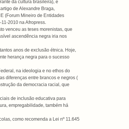
nte da cultura brasileira), e
 artigo de Alexandre Braga,
E (Forum Mineiro de Entidades
16-11-2010 na Afropress.
ato venceu as teses morenistas, que
ível ascendência negra iria nos
tantos anos de exclusão étnica. Hoje,
ante herança negra para o sucesso
Federal, na ideologia e no ethos do
s diferenças entre brancos e negros (
onstrução da democracia racial, que
ais de inclusão educativa para
ltura, empregabilidade, também há
escolas, como recomenda a Lei nº 11.645