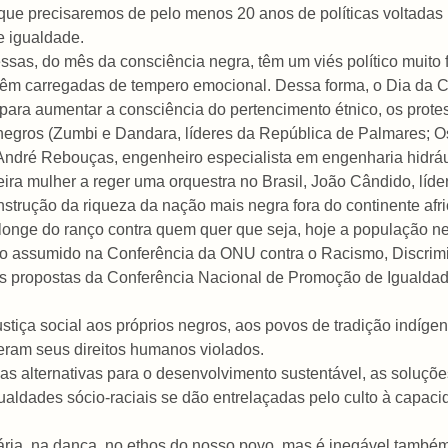
ue precisaremos de pelo menos 20 anos de políticas voltadas p
e igualdade.
sas, do mês da consciência negra, têm um viés político muito f
 vêm carregadas de tempero emocional. Dessa forma, o Dia da C
ara aumentar a consciência do pertencimento étnico, os protest
ros (Zumbi e Dandara, líderes da República de Palmares; Osv
André Rebouças, engenheiro especialista em engenharia hidrául
ira mulher a reger uma orquestra no Brasil, João Cândido, líder
strução da riqueza da nação mais negra fora do continente afr
 longe do ranço contra quem quer que seja, hoje a população ne
ão assumido na Conferência da ONU contra o Racismo, Discrim
las propostas da Conferência Nacional de Promoção de Igualda
stiça social aos próprios negros, aos povos de tradição indíge
eram seus direitos humanos violados.
as alternativas para o desenvolvimento sustentável, as soluçõe
ualdades sócio-raciais se dão entrelaçadas pelo culto à capaci
nária, na dança, no ethos do nosso povo, mas é inegável também