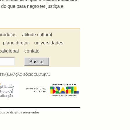
do que para negro ter justiça e
produtos
atitude cultural
plano diretor
universidades
cal/global
contato
E A SUA AÇÃO SÓCIOCULTURAL
dos os direitos reservados