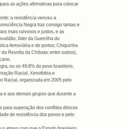
ara as ações afirmativas para colocar
orte: a resistência venceu a
onsciência Negra traz consigo tantas e
os mais raivosos e justos, e as
aldão, líder da Guerrilha do
ica-ferroviária e de portos; Chiquinha
 da Revolta da Chibata; entre outros),
icano.
gra, ou os 49,8% do povo brasileiro,
inação Racial, Xenofobia e
de Racial, organizada em 2005 pelo
na e aos demais grupos que durante a
s para superação dos conflitos étnicos
dade de resistência dos povos e pelo
 o atraso com que o Estado brasileiro