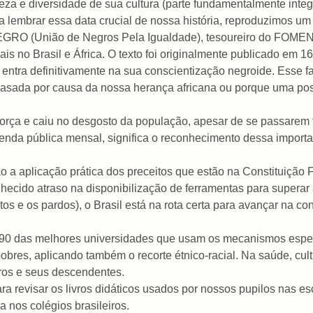
za e diversidade de sua cultura (parte fundamentalmente integra
a lembrar essa data crucial de nossa história, reproduzimos um
RO (União de Negros Pela Igualdade), tesoureiro do FOMEN
rnais no Brasil e África. O texto foi originalmente publicado em 
 entra definitivamente na sua conscientização negroide. Esse f
sada por causa da nossa herança africana ou porque uma poss
 força e caiu no desgosto da população, apesar de se passarem 
enda pública mensal, significa o reconhecimento dessa import
ão a aplicação prática dos preceitos que estão na Constituição 
ido atraso na disponibilização de ferramentas para superar a
tos e os pardos), o Brasil está na rota certa para avançar na c
90 das melhores universidades que usam os mecanismos especi
obres, aplicando também o recorte étnico-racial. Na saúde, cu
ros e seus descendentes.
para revisar os livros didáticos usados por nossos pupilos nas 
a nos colégios brasileiros.