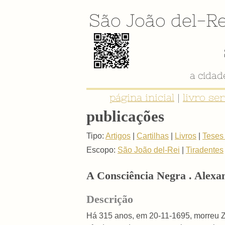
São João del-Re
a cida
página inicial
|
livro se
publicações
Tipo:
Artigos
|
Cartilhas
|
Livros
|
Teses
Escopo:
São João del-Rei
|
Tiradentes
A Consciência Negra . Alexa
Descrição
Há 315 anos, em 20-11-1695, morreu Z