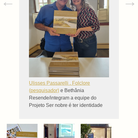
←
→
Ulisses Passarelli . Folclore
(pesquisador)
e Bethânia
Resende/integram a equipe do
Projeto Ser nobre é ter identidade