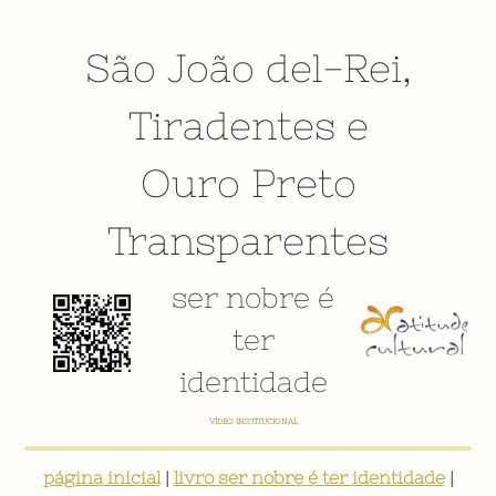
São João del-Rei
,
Tiradentes
e
Ouro Preto
Transparentes
ser nobre é
ter
identidade
VÍDEO INSTITUCIONAL
página inicial
|
livro ser nobre é ter identidade
|