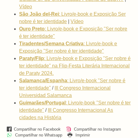
Vídeo
São João del-Rei
: Livro/e-book e Exposição Ser
nobre é ter identidade
|
Vídeo
Ouro Preto
: Livro/e-book e Exposição "Ser nobre
é ter identidade"
Tiradentes/Semana Criativa
: Livro/e-book e
Exposição "Ser nobre é ter identidade"
Paraty/Flip
: Livro/e-book e Exposição "Ser nobre é
ter identidade" na Flip-Festa Literária Internacional
de Paraty 2024.
Salamanca/Espanha
:
Livro/e-book "Ser nobre é
ter identidade"
/
III Congreso Internacional
Universidad Salamanca
Guimarães/Portugal
:
Livro/e-book "Ser nobre é ter
identidade"
/
III Congresso Internacional As
cidades na História
Compartilhar no Facebook
Compartilhar no Instagram
Compartilhar no Whatsapp
Imprimir