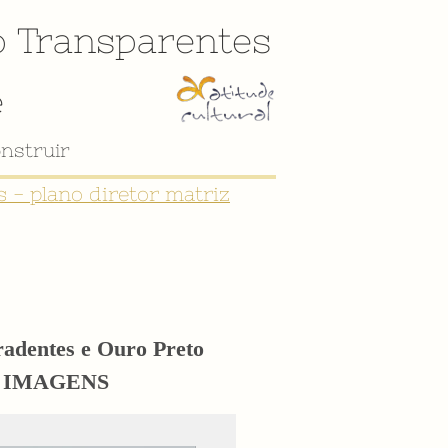
o
Transparentes
e
 - plano diretor matriz
iradentes e Ouro Preto
eto IMAGENS