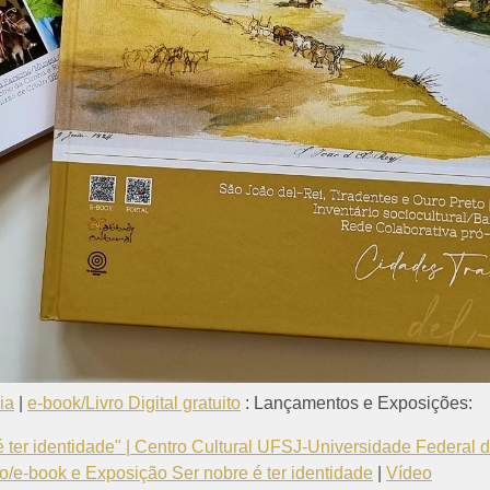
ia
|
e-book/Livro Digital gratuito
: Lançamentos e Exposições:
 ter identidade" | Centro Cultural UFSJ-Universidade Federal
vro/e-book e Exposição Ser nobre é ter identidade
|
Vídeo