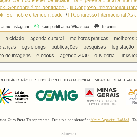
ição "Ser nobre é ter identidade" na Flip-Festa Literária Intern
ok "Ser nobre é ter identidade"
/
III Congreso Internacional Un
ok "Ser nobre é ter identidade"
/
III Congresso Internacional As 
har no Instagram
Compartilhar no Whatsapp
Imprimir
a cidade
agenda cultural
melhores práticas
melhores 
eranças
ogs e ongs
publicações
pesquisas
legislação
co de imagens
e-books
agenda 2030
ouvidoria
links lo
OLUNTÁRIO. NÃO PERTENCE À PREFEITURA MUNICIPAL |
CADASTRE GRATUITAMENT
ntes, Ouro Preto Transparentes . Projeto e coordenação:
Alzira Agostini Haddad
. To
Sinoweb