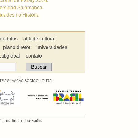
acional de Paraty 2024.
iversidad Salamanca
cidades na História
produtos
atitude cultural
plano diretor
universidades
cal/global
contato
E A SUA AÇÃO SÓCIOCULTURAL
dos os direitos reservados