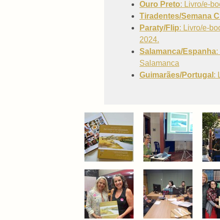
Ouro Preto
: Livro/e-b
Tiradentes/Semana Cr
Paraty/Flip
: Livro/e-b
2024.
Salamanca/Espanha
:
Salamanca
Guimarães/Portugal
: