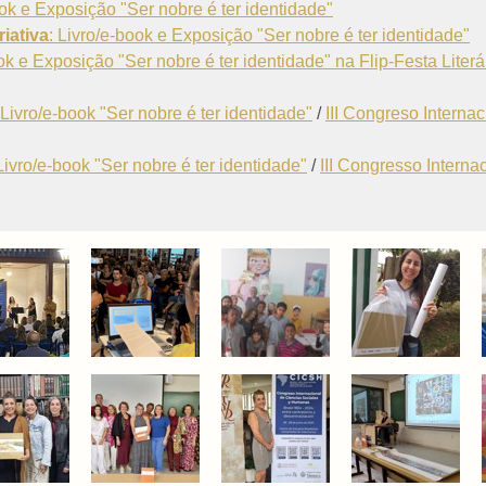
ook e Exposição "Ser nobre é ter identidade"
iativa
: Livro/e-book e Exposição "Ser nobre é ter identidade"
ook e Exposição "Ser nobre é ter identidade" na Flip-Festa Literá
Livro/e-book "Ser nobre é ter identidade"
/
III Congreso Interna
Livro/e-book "Ser nobre é ter identidade"
/
III Congresso Interna