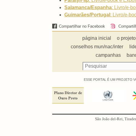
Paraty/Flip
: Livro/e-book e Expos
Salamanca/Espanha
:
Livro/e-bo
Guimarães/Portugal
:
Livro/e-bo
Compartilhar no Facebook
Compartil
página inicial
o projeto
conselhos mun/nac/inter
lid
campanhas
ban
ESSE PORTAL É UM PROJETO V
São João del-Rei, Tirade