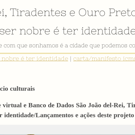
i
,
Tiradentes
e
Ouro Pret
ser nobre é ter identidad
VÍDEO INSTITUCIONAL
r nobre é ter identidade
|
carta/manifesto icms
cio culturais
e virtual e Banco de Dados São João del-Rei, T
er identidade/Lançamentos e ações deste proj