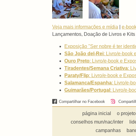
Veja mais informações e mídia
|
e-book
Lançamentos, Doação de Livros e Kits
Exposição "Ser nobre é ter iden
São João del-Rei
: Livro/e-book 
Ouro Preto
: Livro/e-book e Expo
Tiradentes/Semana Criativa
: L
Paraty/Flip
: Livro/e-book e Expos
Salamanca/Espanha
:
Livro/e-bo
Guimarães/Portugal
:
Livro/e-bo
Compartilhar no Facebook
Compartil
página inicial
o projeto
conselhos mun/nac/inter
lid
campanhas
ban