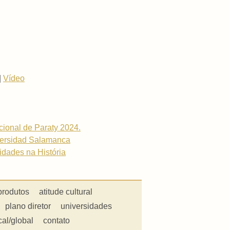
|
Vídeo
acional de Paraty 2024.
iversidad Salamanca
cidades na História
produtos
atitude cultural
plano diretor
universidades
cal/global
contato