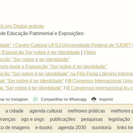
/Livro Digital gratuito
 de Educação Patrimonial e Exposições:
tidade" | Centro Cultural UFSJ-Universidade Federal de SJDRT
e Exposição Ser nobre é ter identidade
|
Vídeo
sição "Ser nobre é ter identidade"
ivro/e-book e Exposição "Ser nobre é ter identidade"
ição "Ser nobre é ter identidade" na Flip-Festa Literária Intern
ok "Ser nobre é ter identidade"
/
III Congreso Internacional Un
ok "Ser nobre é ter identidade"
/
III Congresso Internacional As 
har no Instagram
Compartilhar no Whatsapp
Imprimir
a cidade
agenda cultural
melhores práticas
melhores 
eranças
ogs e ongs
publicações
pesquisas
legislação
co de imagens
e-books
agenda 2030
ouvidoria
links lo