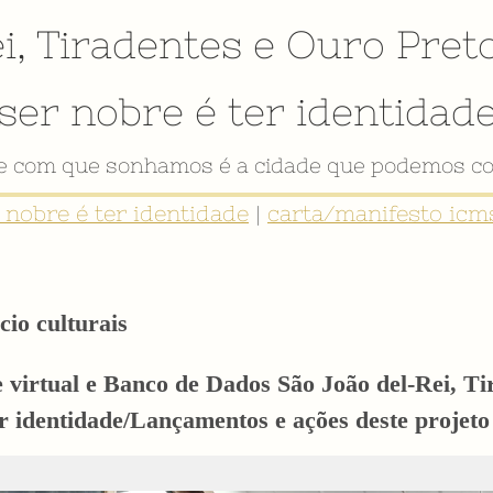
i
,
Tiradentes
e
Ouro Pret
ser nobre é ter identidad
VÍDEO INSTITUCIONAL
r nobre é ter identidade
|
carta/manifesto icms
cio culturais
e virtual e Banco de Dados São João del-Rei, T
er identidade/Lançamentos e ações deste proj