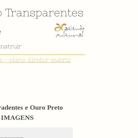
o
Transparentes
e
 - plano diretor matriz
iradentes e Ouro Preto
eto IMAGENS