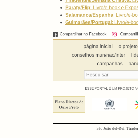
Tiradentes/Semana Criativa
: L
Paraty/Flip
: Livro/e-book e Expos
Salamanca/Espanha
:
Livro/e-bo
Guimarães/Portugal
:
Livro/e-bo
Compartilhar no Facebook
Compartil
página inicial
o projeto
conselhos mun/nac/inter
lid
campanhas
ban
ESSE PORTAL É UM PROJETO V
São João del-Rei, Tirade