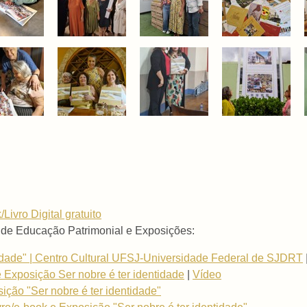
/Livro Digital gratuito
 de Educação Patrimonial e Exposições:
tidade" | Centro Cultural UFSJ-Universidade Federal de SJDRT
e Exposição Ser nobre é ter identidade
|
Vídeo
sição "Ser nobre é ter identidade"