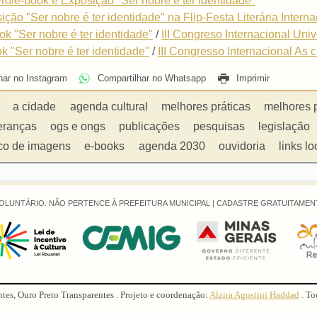
ivro/e-book e Exposição "Ser nobre é ter identidade"
ição "Ser nobre é ter identidade" na Flip-Festa Literária Intern
ok "Ser nobre é ter identidade"
/
III Congreso Internacional Un
ok "Ser nobre é ter identidade"
/
III Congresso Internacional As 
har no Instagram
Compartilhar no Whatsapp
Imprimir
a cidade
agenda cultural
melhores práticas
melhores 
eranças
ogs e ongs
publicações
pesquisas
legislação
co de imagens
e-books
agenda 2030
ouvidoria
links lo
OLUNTÁRIO. NÃO PERTENCE À PREFEITURA MUNICIPAL |
CADASTRE GRATUITAMENT
ntes, Ouro Preto Transparentes . Projeto e coordenação:
Alzira Agostini Haddad
. To