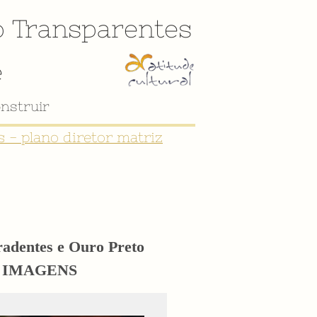
o
Transparentes
e
 - plano diretor matriz
iradentes e Ouro Preto
eto IMAGENS