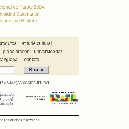
acional de Paraty 2024.
iversidad Salamanca
cidades na História
produtos
atitude cultural
plano diretor
universidades
cal/global
contato
E A SUA AÇÃO SÓCIOCULTURAL
dos os direitos reservados