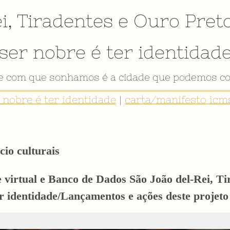
i
,
Tiradentes
e
Ouro Pret
ser nobre é ter identidad
VÍDEO INSTITUCIONAL
r nobre é ter identidade
|
carta/manifesto icms
cio culturais
e virtual e Banco de Dados São João del-Rei, T
er identidade/Lançamentos e ações deste proj