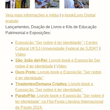
Veja mais informações e mídia
|
e-book/Livro Digital
gratuito
Lançamentos, Doação de Livros e Kits de Educação
Patrimonial e Exposições:
Exposição "Ser nobre é ter identidade" | Centro
Cultural UFSJ-Universidade Federal de SJDRT
|
Vídeo
São João del-Rei
: Livro/e-book e Exposição Ser
nobre é ter identidade
|
Vídeo
Ouro Preto
: Livro/e-book e Exposição "Ser nobre
é ter identidade"
Tiradentes/Semana Criativa
: Livro/e-book e
Exposição "Ser nobre é ter identidade"
Paraty/Flip
: Livro/e-book e Exposição "Ser nobre é
ter identidade" na Flip-Festa Literária Internacional
de Paraty 2024.