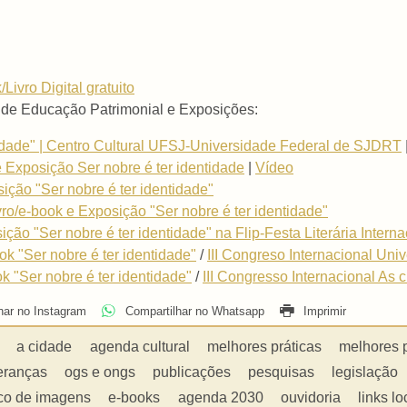
/Livro Digital gratuito
 de Educação Patrimonial e Exposições:
tidade" | Centro Cultural UFSJ-Universidade Federal de SJDRT
e Exposição Ser nobre é ter identidade
|
Vídeo
sição "Ser nobre é ter identidade"
ivro/e-book e Exposição "Ser nobre é ter identidade"
ição "Ser nobre é ter identidade" na Flip-Festa Literária Intern
ok "Ser nobre é ter identidade"
/
III Congreso Internacional Un
ok "Ser nobre é ter identidade"
/
III Congresso Internacional As 
har no Instagram
Compartilhar no Whatsapp
Imprimir
a cidade
agenda cultural
melhores práticas
melhores 
eranças
ogs e ongs
publicações
pesquisas
legislação
co de imagens
e-books
agenda 2030
ouvidoria
links lo