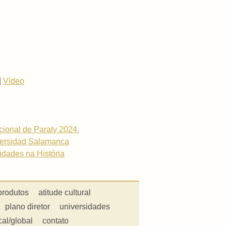
|
Vídeo
acional de Paraty 2024.
iversidad Salamanca
cidades na História
produtos
atitude cultural
plano diretor
universidades
cal/global
contato