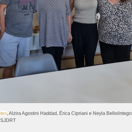
ntes
, Alzira Agostini Haddad, Érica Cipriani e Neyla Bello/integ
al SJDRT