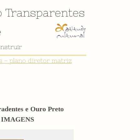
o
Transparentes
e
 - plano diretor matriz
iradentes e Ouro Preto
eto IMAGENS