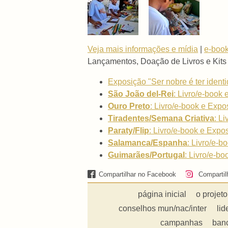
Veja mais informações e mídia
|
e-book
Lançamentos, Doação de Livros e Kits
Exposição "Ser nobre é ter iden
São João del-Rei
: Livro/e-book 
Ouro Preto
: Livro/e-book e Expo
Tiradentes/Semana Criativa
: L
Paraty/Flip
: Livro/e-book e Expos
Salamanca/Espanha
:
Livro/e-bo
Guimarães/Portugal
:
Livro/e-bo
Compartilhar no Facebook
Compartil
página inicial
o projeto
conselhos mun/nac/inter
lid
campanhas
ban