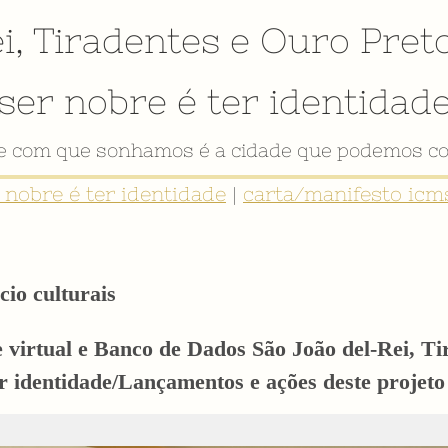
i
,
Tiradentes
e
Ouro Pret
ser nobre é ter identidad
VÍDEO INSTITUCIONAL
r nobre é ter identidade
|
carta/manifesto icms
cio culturais
e virtual e Banco de Dados São João del-Rei, T
er identidade/Lançamentos e ações deste proj