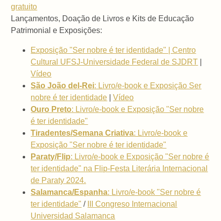
gratuito
Lançamentos, Doação de Livros e Kits de Educação
Patrimonial e Exposições:
Exposição "Ser nobre é ter identidade" | Centro
Cultural UFSJ-Universidade Federal de SJDRT
|
Vídeo
São João del-Rei
: Livro/e-book e Exposição Ser
nobre é ter identidade
|
Vídeo
Ouro Preto
: Livro/e-book e Exposição "Ser nobre
é ter identidade"
Tiradentes/Semana Criativa
: Livro/e-book e
Exposição "Ser nobre é ter identidade"
Paraty/Flip
: Livro/e-book e Exposição "Ser nobre é
ter identidade" na Flip-Festa Literária Internacional
de Paraty 2024.
Salamanca/Espanha
:
Livro/e-book "Ser nobre é
ter identidade"
/
III Congreso Internacional
Universidad Salamanca