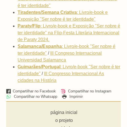
é ter identidade"
Tiradentes/Semana Criativa
: Livro/e-book e
Exposição "Ser nobre é ter identidade"
Paraty/Flip
: Livro/e-book e Exposição "Ser nobre é
ter identidade" na Flip-Festa Literária Internacional
de Paraty 2024.
Salamanca/Espanha
:
Livro/e-book "Ser nobre é
ter identidade"
/
III Congreso Internacional
Universidad Salamanca
Guimarães/Portugal
:
Livro/e-book "Ser nobre é ter
identidade"
/
III Congresso Internacional As
cidades na História
Compartilhar no Facebook
Compartilhar no Instagram
Compartilhar no Whatsapp
Imprimir
página inicial
o projeto