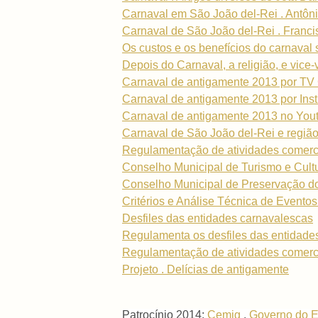
Carnaval em São João del-Rei . Antôni
Carnaval de São João del-Rei . Franc
Os custos e os benefícios do carnaval 
Depois do Carnaval, a religião, e vice
Carnaval de antigamente 2013 por TV
Carnaval de antigamente 2013 por Insti
Carnaval de antigamente 2013 no Yout
Carnaval de São João del-Rei e regiã
Regulamentação de atividades comerc
Conselho Municipal de Turismo e Cult
Conselho Municipal de Preservação do
Critérios e Análise Técnica de Evento
Desfiles das entidades carnavalescas
Regulamenta os desfiles das entidade
Regulamentação de atividades comerc
Projeto . Delícias de antigamente
Patrocínio 2014:
Cemig
.
Governo do E