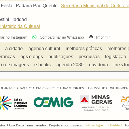
ci Festa . Padaria Pão Quente .
Secretaria Municipal de Cultura
ostini Haddad
nistério da Cultural
har no Instagram
Compartilhar no Whatsapp
Imprimir
a cidade
agenda cultural
melhores práticas
melhores 
eranças
ogs e ongs
publicações
pesquisas
legislação
co de imagens
e-books
agenda 2030
ouvidoria
links lo
OLUNTÁRIO. NÃO PERTENCE À PREFEITURA MUNICIPAL |
CADASTRE GRATUITAMENT
ntes, Ouro Preto Transparentes . Projeto e coordenação:
Alzira Agostini Haddad
. To