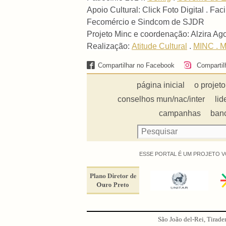
Apoio Cultural: Click Foto Digital . Fa
Fecomércio e Sindcom de SJDR
Projeto Minc e coordenação: Alzira Ag
Realização:
Atitude Cultural
.
MINC . Mi
Compartilhar no Facebook
Compartil
página inicial
o projeto
conselhos mun/nac/inter
lid
campanhas
ban
ESSE PORTAL É UM PROJETO V
São João del-Rei, Tirade