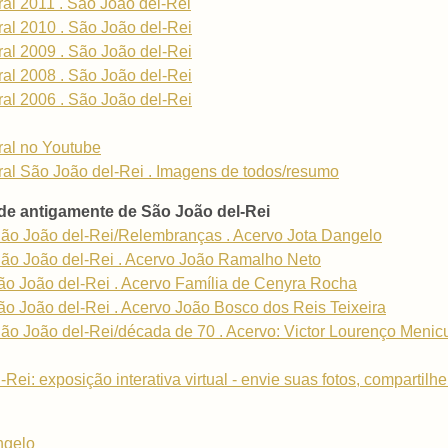
ral 2011 . São João del-Rei
ral 2010 . São João del-Rei
ral 2009 . São João del-Rei
ral 2008 . São João del-Rei
ral 2006 . São João del-Rei
ral no Youtube
ral São João del-Rei . Imagens de todos/resumo
de antigamente de São João del-Rei
ão João del-Rei/Relembranças . Acervo Jota Dangelo
ão João del-Rei . Acervo João Ramalho Neto
o João del-Rei . Acervo Família de Cenyra Rocha
o João del-Rei . Acervo João Bosco dos Reis Teixeira
 João del-Rei/década de 70 . Acervo: Victor Lourenço Menicucc
i: exposição interativa virtual - envie suas fotos, compartilhe 
ngelo