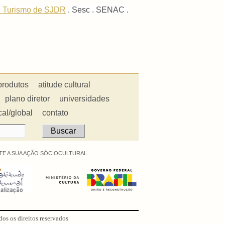
 e Turismo de SJDR
. Sesc . SENAC .
produtos
atitude cultural
plano diretor
universidades
cal/global
contato
E A SUA AÇÃO SÓCIOCULTURAL
dos os direitos reservados