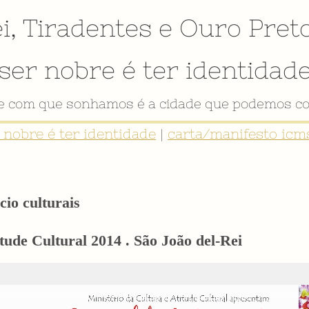
i
,
Tiradentes
e
Ouro Pret
ser nobre é ter identidad
VÍDEO INSTITUCIONAL
r nobre é ter identidade
|
carta/manifesto icms
cio culturais
ude Cultural 2014 . São João del-Rei