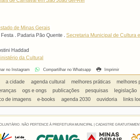
iais de Carnaval em São João del-Rei
stado de Minas Gerais
ci Festa . Padaria Pão Quente .
Secretaria Municipal de Cultura
ostini Haddad
nistério da Cultural
har no Instagram
Compartilhar no Whatsapp
Imprimir
a cidade
agenda cultural
melhores práticas
melhores 
eranças
ogs e ongs
publicações
pesquisas
legislação
co de imagens
e-books
agenda 2030
ouvidoria
links lo
OLUNTÁRIO. NÃO PERTENCE À PREFEITURA MUNICIPAL |
CADASTRE GRATUITAMENT