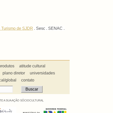
 e Turismo de SJDR
. Sesc . SENAC .
produtos
atitude cultural
plano diretor
universidades
cal/global
contato
E A SUA AÇÃO SÓCIOCULTURAL