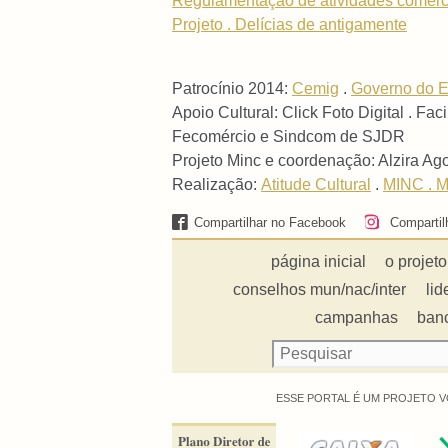
Regulamentação de atividades comerc
Projeto . Delícias de antigamente
Patrocínio 2014:
Cemig
.
Governo do E
Apoio Cultural: Click Foto Digital . Fa
Fecomércio e Sindcom de SJDR
Projeto Minc e coordenação: Alzira Ag
Realização:
Atitude Cultural
.
MINC . Mi
Compartilhar no Facebook
Compartil
página inicial
o projeto
conselhos mun/nac/inter
lid
campanhas
ban
ESSE PORTAL É UM PROJETO V