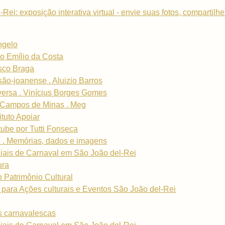
i: exposição interativa virtual - envie suas fotos, compartilhe 
ngelo
o Emílio da Costa
isco Braga
são-joanense . Aluizio Barros
-versa . Vinícius Borges Gomes
 Campos de Minas . Meg
tuto Apoiar
ube por Tutti Fonseca
o . Memórias, dados e imagens
iais de Carnaval em São João del-Rei
ura
 Patrimônio Cultural
s para Ações culturais e Eventos São João del-Rei
s carnavalescas