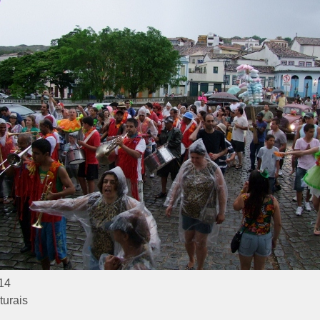
14
turais