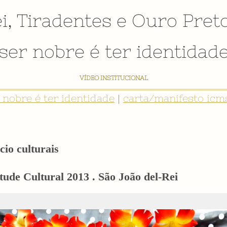
i
,
Tiradentes
e
Ouro Pret
ser nobre é ter identidad
VÍDEO INSTITUCIONAL
r nobre é ter identidade
|
carta/manifesto icms
cio culturais
ude Cultural 2013 . São João del-Rei