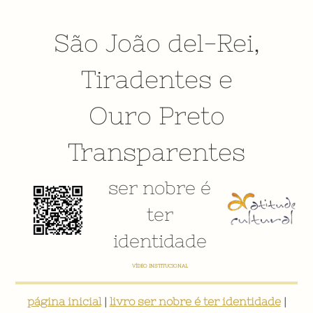
São João del-Rei
,
Tiradentes
e
Ouro Preto
Transparentes
ser nobre é
ter
identidade
E-BOOK: "SER NOBRE É TER IDENTIDADE: INVENTÁRIO DIGITAL PARTICIPATIVO SOBRE O PATRIMÔNIO
SOCIOCULTURAL DE SÃO JOÃO DEL-REI"
página inicial
|
livro ser nobre é ter identidade
|