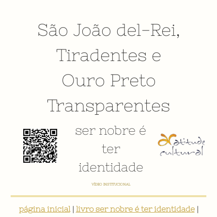
São João del-Rei
,
Tiradentes
e
Ouro Preto
Transparentes
ser nobre é
ter
identidade
E-BOOK: "SER NOBRE É TER IDENTIDADE: INVENTÁRIO DIGITAL PARTICIPATIVO SOBRE O PATRIMÔNIO
SOCIOCULTURAL DE SÃO JOÃO DEL-REI"
página inicial
|
livro ser nobre é ter identidade
|