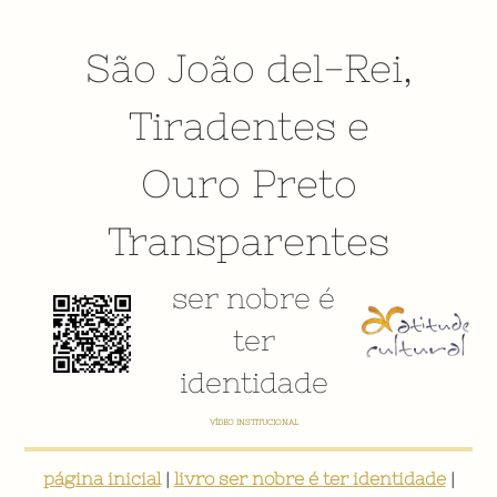
São João del-Rei
,
Tiradentes
e
Ouro Preto
Transparentes
ser nobre é
ter
identidade
E-BOOK: "SER NOBRE É TER IDENTIDADE: INVENTÁRIO DIGITAL PARTICIPATIVO SOBRE O PATRIMÔNIO
SOCIOCULTURAL DE SÃO JOÃO DEL-REI"
página inicial
|
livro ser nobre é ter identidade
|