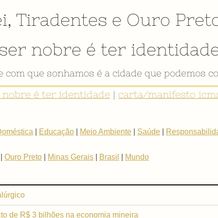
i
,
Tiradentes
e
Ouro Pret
ser nobre é ter identidad
de com que sonhamos é a cidade que podemos co
r nobre é ter identidade
|
carta/manifesto icms
Doméstica
|
Educação
|
Meio Ambiente
|
Saúde
|
Responsabilida
|
Ouro Preto
|
Minas Gerais
|
Brasil
|
Mundo
lúrgico
cto de R$ 3 bilhões na economia mineira