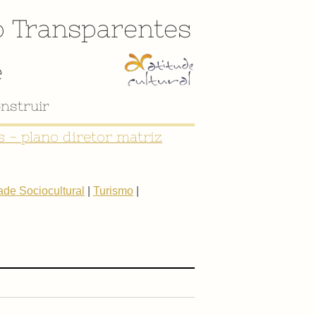
o
Transparentes
e
nstruir
 - plano diretor matriz
de Sociocultural
|
Turismo
|