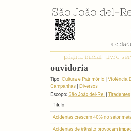
São João del-Re
a cida
página inicial
|
livro se
ouvidoria
Tipo:
Cultura e Patrimônio
|
Violência 
Campanhas
|
Diversos
Escopo:
São João del-Rei
|
Tiradentes
Título
Acidentes crescem 40% no setor meta
Acidentes de trânsito provocam impa