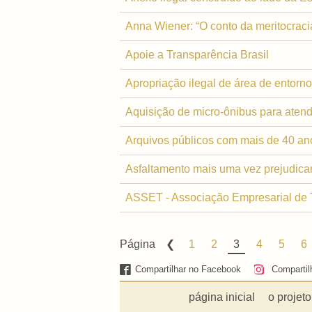
Anna Wiener: “O conto da meritocracia
Apoie a Transparência Brasil
Apropriação ilegal de área de entorn
Aquisição de micro-ônibus para atend
Arquivos públicos com mais de 40 an
Asfaltamento mais uma vez prejudican
ASSET - Associação Empresarial de Ti
Página
1
2
3
4
5
6
Compartilhar no Facebook
Compartil
página inicial
o projeto