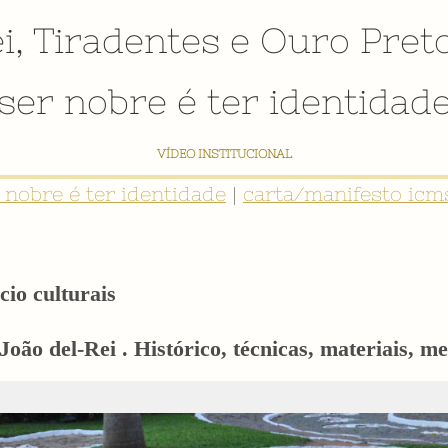
i
,
Tiradentes
e
Ouro Pret
ser nobre é ter identidad
VÍDEO INSTITUCIONAL
r nobre é ter identidade
|
carta/manifesto icms
cio culturais
oão del-Rei . Histórico, técnicas, materiais, me