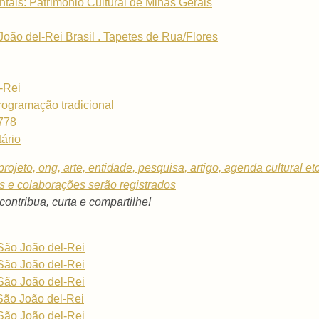
tais: Patrimônio Cultural de Minas Gerais
o del-Rei Brasil . Tapetes de Rua/Flores
-Rei
ogramação tradicional
1778
ário
rojeto, ong, arte, entidade, pesquisa, artigo, agenda cultural et
os e colaborações serão registrados
 contribua, curta e compartilhe!
São João del-Rei
São João del-Rei
São João del-Rei
São João del-Rei
São João del-Rei