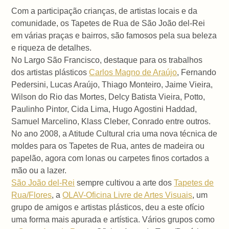
Com a participação crianças, de artistas locais e da
comunidade, os Tapetes de Rua de São João del-Rei
em várias praças e bairros, são famosos pela sua beleza
e riqueza de detalhes.
No Largo São Francisco, destaque para os trabalhos
dos artistas plásticos
Carlos Magno de Araújo
, Fernando
Pedersini, Lucas Araújo, Thiago Monteiro, Jaime Vieira,
Wilson do Rio das Mortes, Delcy Batista Vieira, Potto,
Paulinho Pintor, Cida Lima, Hugo Agostini Haddad,
Samuel Marcelino, Klass Cleber, Conrado entre outros.
No ano 2008, a Atitude Cultural cria uma nova técnica de
moldes para os Tapetes de Rua, antes de madeira ou
papelão, agora com lonas ou carpetes finos cortados a
mão ou a lazer.
São João del-Rei
sempre cultivou a arte dos
Tapetes de
Rua/Flores
, a
OLAV-Oficina Livre de Artes Visuais
, um
grupo de amigos e artistas plásticos, deu a este ofício
uma forma mais apurada e artística. Vários grupos como