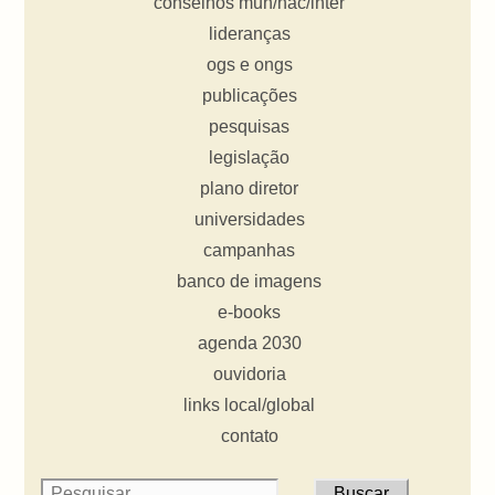
conselhos mun/nac/inter
lideranças
ogs e ongs
publicações
pesquisas
legislação
plano diretor
universidades
campanhas
banco de imagens
e-books
agenda 2030
ouvidoria
links local/global
contato