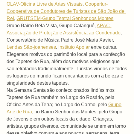
OLAV-Oficina Livre de Artes Visuais
,
Coopertur-
Cooperativa de Condutores de Turistas de São João del
Rei
,
GRUTSEM-Grupo Teatral Senhor dos Montes
,
Grupo Bairro Bela Vista, Grupo Calanquê,
APAC-
Associação de Proteção e Assistência ao Condenado
,
Conservatório de Música Padre José Maria Xavier,
Lendas São-joanenses
,
Instituto Apoiar
entre outras.
Elegemos motivos do patrimônio local para a confecção
dos Tapetes de Rua, além dos motivos religiosos que
são retratados tradicionalmente. Turistas vindos de todos
os lugares do mundo ficam encantados com a beleza e
singularidade destes tapetes.
Na Semana Santa são confeccionados lindíssimos
Tapetes de Rua também no Largo do Rosário, pela
Oficina Artes da Terra; no Largo do Carmo, pelo
Grupo
Arte de Rua
; no Bairro Senhor dos Montes, pelo Grupo
de Jovens e em outros locais da cidade. Crianças,
artistas, grupos diversos, comunidade se unem em torno
desse objetivo comum e aos poucos, serragens, terra,