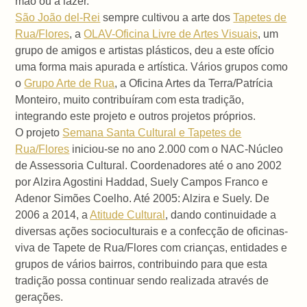
mão ou a lazer.
São João del-Rei
sempre cultivou a arte dos
Tapetes de
Rua/Flores
, a
OLAV-Oficina Livre de Artes Visuais
, um
grupo de amigos e artistas plásticos, deu a este ofício
uma forma mais apurada e artística. Vários grupos como
o
Grupo Arte de Rua
, a Oficina Artes da Terra/Patrícia
Monteiro, muito contribuíram com esta tradição,
integrando este projeto e outros projetos próprios.
O projeto
Semana Santa Cultural e Tapetes de
Rua/Flores
iniciou-se no ano 2.000 com o NAC-Núcleo
de Assessoria Cultural. Coordenadores até o ano 2002
por Alzira Agostini Haddad, Suely Campos Franco e
Adenor Simões Coelho. Até 2005: Alzira e Suely. De
2006 a 2014, a
Atitude Cultural
, dando continuidade a
diversas ações socioculturais e a confecção de oficinas-
viva de Tapete de Rua/Flores com crianças, entidades e
grupos de vários bairros, contribuindo para que esta
tradição possa continuar sendo realizada através de
gerações.