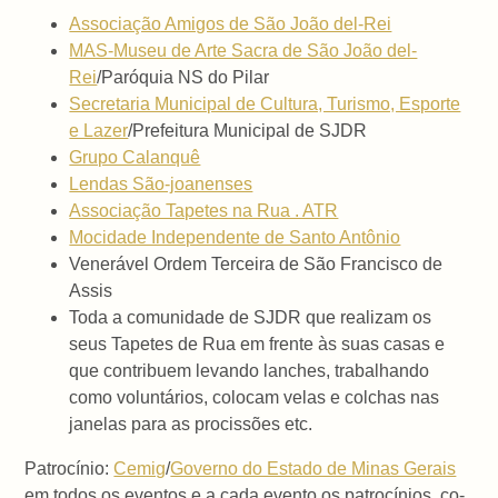
Associação Amigos de São João del-Rei
MAS-Museu de Arte Sacra de São João del-
Rei
/Paróquia NS do Pilar
Secretaria Municipal de Cultura, Turismo, Esporte
e Lazer
/Prefeitura Municipal de SJDR
Grupo Calanquê
Lendas São-joanenses
Associação Tapetes na Rua . ATR
Mocidade Independente de Santo Antônio
Venerável Ordem Terceira de São Francisco de
Assis
Toda a comunidade de SJDR que realizam os
seus Tapetes de Rua em frente às suas casas e
que contribuem levando lanches, trabalhando
como voluntários, colocam velas e colchas nas
janelas para as procissões etc.
Patrocínio:
Cemig
/
Governo do Estado de Minas Gerais
em todos os eventos e a cada evento os patrocínios, co-