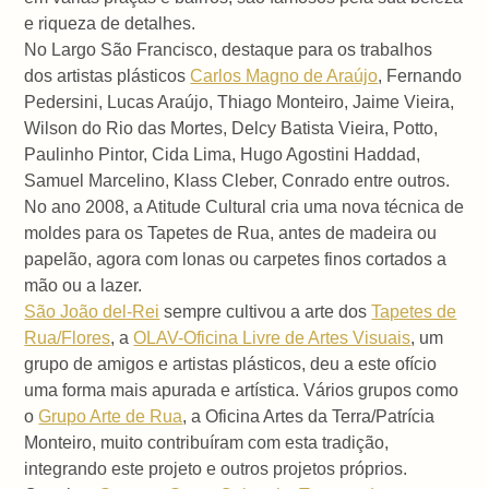
e riqueza de detalhes.
No Largo São Francisco, destaque para os trabalhos
dos artistas plásticos
Carlos Magno de Araújo
, Fernando
Pedersini, Lucas Araújo, Thiago Monteiro, Jaime Vieira,
Wilson do Rio das Mortes, Delcy Batista Vieira, Potto,
Paulinho Pintor, Cida Lima, Hugo Agostini Haddad,
Samuel Marcelino, Klass Cleber, Conrado entre outros.
No ano 2008, a Atitude Cultural cria uma nova técnica de
moldes para os Tapetes de Rua, antes de madeira ou
papelão, agora com lonas ou carpetes finos cortados a
mão ou a lazer.
São João del-Rei
sempre cultivou a arte dos
Tapetes de
Rua/Flores
, a
OLAV-Oficina Livre de Artes Visuais
, um
grupo de amigos e artistas plásticos, deu a este ofício
uma forma mais apurada e artística. Vários grupos como
o
Grupo Arte de Rua
, a Oficina Artes da Terra/Patrícia
Monteiro, muito contribuíram com esta tradição,
integrando este projeto e outros projetos próprios.