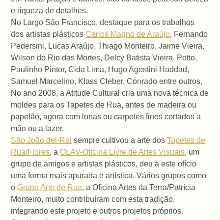
e riqueza de detalhes.
No Largo São Francisco, destaque para os trabalhos
dos artistas plásticos
Carlos Magno de Araújo
, Fernando
Pedersini, Lucas Araújo, Thiago Monteiro, Jaime Vieira,
Wilson do Rio das Mortes, Delcy Batista Vieira, Potto,
Paulinho Pintor, Cida Lima, Hugo Agostini Haddad,
Samuel Marcelino, Klass Cleber, Conrado entre outros.
No ano 2008, a Atitude Cultural cria uma nova técnica de
moldes para os Tapetes de Rua, antes de madeira ou
papelão, agora com lonas ou carpetes finos cortados a
mão ou a lazer.
São João del-Rei
sempre cultivou a arte dos
Tapetes de
Rua/Flores
, a
OLAV-Oficina Livre de Artes Visuais
, um
grupo de amigos e artistas plásticos, deu a este ofício
uma forma mais apurada e artística. Vários grupos como
o
Grupo Arte de Rua
, a Oficina Artes da Terra/Patrícia
Monteiro, muito contribuíram com esta tradição,
integrando este projeto e outros projetos próprios.