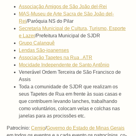
Associação Amigos de São João del-Rei
MAS-Museu de Arte Sacra de São João del-
Rei
/Paróquia NS do Pilar
Secretaria Municipal de Cultura, Turismo, Esporte
e Lazer
/Prefeitura Municipal de SJDR
Grupo Calanquê
Lendas São-joanenses
Associação Tapetes na Rua . ATR
Mocidade Independente de Santo Antônio
Venerável Ordem Terceira de São Francisco de
Assis
Toda a comunidade de SJDR que realizam os
seus Tapetes de Rua em frente às suas casas e
que contribuem levando lanches, trabalhando
como voluntários, colocam velas e colchas nas
janelas para as procissões etc.
Patrocínio:
Cemig
/
Governo do Estado de Minas Gerais
em todos os eventos e a cada evento os patrocínios, co-