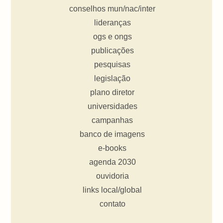
conselhos mun/nac/inter
lideranças
ogs e ongs
publicações
pesquisas
legislação
plano diretor
universidades
campanhas
banco de imagens
e-books
agenda 2030
ouvidoria
links local/global
contato