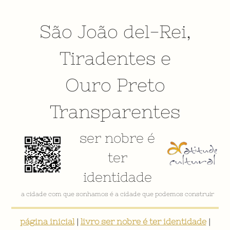
São João del-Rei
,
Tiradentes
e
Ouro Preto
Transparentes
ser nobre é
ter
identidade
a cidade com que sonhamos é a cidade que podemos construir
página inicial
|
livro ser nobre é ter identidade
|