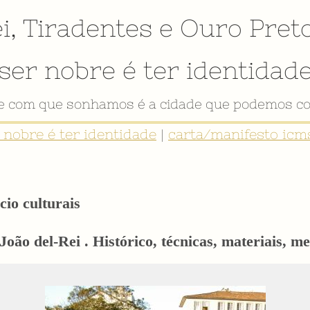
i
,
Tiradentes
e
Ouro Pret
ser nobre é ter identidad
VÍDEO INSTITUCIONAL
r nobre é ter identidade
|
carta/manifesto icms
cio culturais
oão del-Rei . Histórico, técnicas, materiais, me