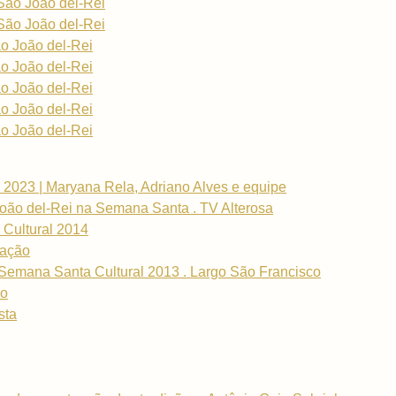
São João del-Rei
São João del-Rei
o João del-Rei
o João del-Rei
o João del-Rei
o João del-Rei
o João del-Rei
 2023 | Maryana Rela, Adriano Alves e equipe
oão del-Rei na Semana Santa . TV Alterosa
 Cultural 2014
ração
 Semana Santa Cultural 2013 . Largo São Francisco
ho
sta