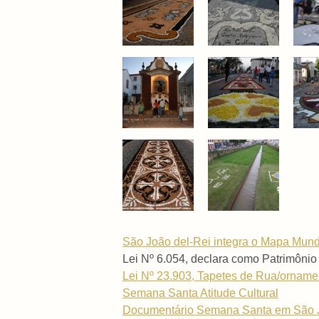
São João del-Rei integra o Mapa Mundi
Lei Nº 6.054, declara como Patrimônio 
Lei Nº 23.903, Tapetes de Rua/ornamen
Semana Santa Atitude Cultural
Documentário Semana Santa em São Joã