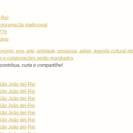
-Rei
ogramação tradicional
1778
ário
rojeto, ong, arte, entidade, pesquisa, artigo, agenda cultural et
os e colaborações serão registrados
 contribua, curta e compartilhe!
São João del-Rei
São João del-Rei
São João del-Rei
São João del-Rei
São João del-Rei
São João del-Rei
São João del-Rei