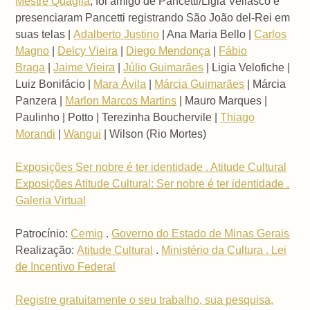
Mestre Quaglia
, foi amigo de Pancetti/Ligia Vellasco e
presenciaram Pancetti registrando São João del-Rei em
suas telas |
Adalberto Justino
| Ana Maria Bello |
Carlos
Magno
|
Delcy Vieira
|
Diego Mendonça
|
Fábio
Braga
|
Jaime Vieira
|
Júlio Guimarães
| Ligia Velofiche |
Luiz Bonifácio |
Mara Ávila
|
Márcia Guimarães
| Márcia
Panzera |
Marlon Marcos Martins
| Mauro Marques |
Paulinho | Potto | Terezinha Bouchervile |
Thiago
Morandi
|
Wangui
| Wilson (Rio Mortes)
Exposições Ser nobre é ter identidade . Atitude Cultural
Exposições Atitude Cultural: Ser nobre é ter identidade .
Galeria Virtual
Patrocínio:
Cemig
.
Governo do Estado de Minas Gerais
Realização:
Atitude Cultural
.
Ministério da Cultura . Lei
de Incentivo Federal
Registre gratuitamente o seu trabalho, sua pesquisa,