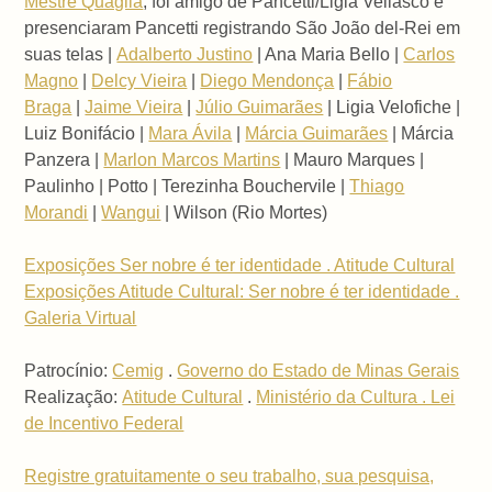
Mestre Quaglia
, foi amigo de Pancetti/Ligia Vellasco e
presenciaram Pancetti registrando São João del-Rei em
suas telas |
Adalberto Justino
| Ana Maria Bello |
Carlos
Magno
|
Delcy Vieira
|
Diego Mendonça
|
Fábio
Braga
|
Jaime Vieira
|
Júlio Guimarães
| Ligia Velofiche |
Luiz Bonifácio |
Mara Ávila
|
Márcia Guimarães
| Márcia
Panzera |
Marlon Marcos Martins
| Mauro Marques |
Paulinho | Potto | Terezinha Bouchervile |
Thiago
Morandi
|
Wangui
| Wilson (Rio Mortes)
Exposições Ser nobre é ter identidade . Atitude Cultural
Exposições Atitude Cultural: Ser nobre é ter identidade .
Galeria Virtual
Patrocínio:
Cemig
.
Governo do Estado de Minas Gerais
Realização:
Atitude Cultural
.
Ministério da Cultura . Lei
de Incentivo Federal
Registre gratuitamente o seu trabalho, sua pesquisa,