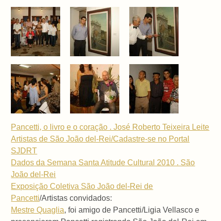
Pancetti, o livro e o coração . José Roberto Teixeira Leite
Artistas de São João del-Rei/Cadastre-se no Portal
SJDRT
Dados da Semana Santa Atitude Cultural 2010 . São
João del-Rei
Exposição Coletiva São João del-Rei de
Pancetti
/Artistas convidados:
Mestre Quaglia
, foi amigo de Pancetti/Ligia Vellasco e