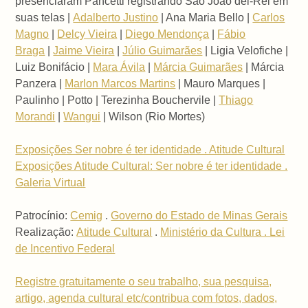
presenciaram Pancetti registrando São João del-Rei em
suas telas |
Adalberto Justino
| Ana Maria Bello |
Carlos
Magno
|
Delcy Vieira
|
Diego Mendonça
|
Fábio
Braga
|
Jaime Vieira
|
Júlio Guimarães
| Ligia Velofiche |
Luiz Bonifácio |
Mara Ávila
|
Márcia Guimarães
| Márcia
Panzera |
Marlon Marcos Martins
| Mauro Marques |
Paulinho | Potto | Terezinha Bouchervile |
Thiago
Morandi
|
Wangui
| Wilson (Rio Mortes)
Exposições Ser nobre é ter identidade . Atitude Cultural
Exposições Atitude Cultural: Ser nobre é ter identidade .
Galeria Virtual
Patrocínio:
Cemig
.
Governo do Estado de Minas Gerais
Realização:
Atitude Cultural
.
Ministério da Cultura . Lei
de Incentivo Federal
Registre gratuitamente o seu trabalho, sua pesquisa,
artigo, agenda cultural etc/contribua com fotos, dados,