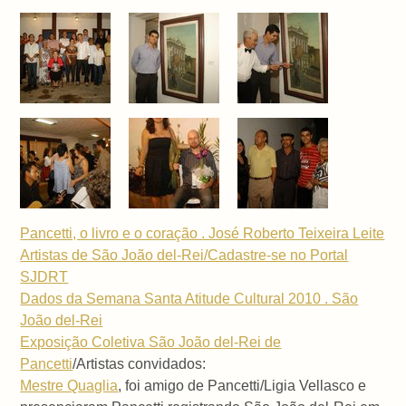
Pancetti, o livro e o coração . José Roberto Teixeira Leite
Artistas de São João del-Rei/Cadastre-se no Portal
SJDRT
Dados da Semana Santa Atitude Cultural 2010 . São
João del-Rei
Exposição Coletiva São João del-Rei de
Pancetti
/Artistas convidados:
Mestre Quaglia
, foi amigo de Pancetti/Ligia Vellasco e