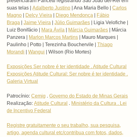
presenciaram Pancetti registrando São João del-Rei em
suas telas |
Adalberto Justino
| Ana Maria Bello |
Carlos
Magno
|
Delcy Vieira
|
Diego Mendonça
|
Fábio
Braga
|
Jaime Vieira
|
Júlio Guimarães
| Ligia Velofiche |
Luiz Bonifácio |
Mara Ávila
|
Márcia Guimarães
| Márcia
Panzera |
Marlon Marcos Martins
| Mauro Marques |
Paulinho | Potto | Terezinha Bouchervile |
Thiago
Morandi
|
Wangui
| Wilson (Rio Mortes)
Exposições Ser nobre é ter identidade . Atitude Cultural
Exposições Atitude Cultural: Ser nobre é ter identidade .
Galeria Virtual
Patrocínio:
Cemig
.
Governo do Estado de Minas Gerais
Realização:
Atitude Cultural
.
Ministério da Cultura . Lei
de Incentivo Federal
Registre gratuitamente o seu trabalho, sua pesquisa,
artigo, agenda cultural etc/contribua com fotos, dados,