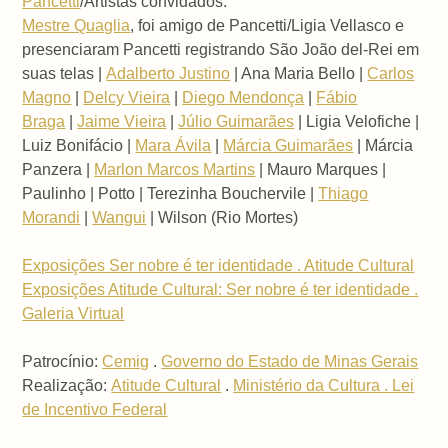
Pancetti
/Artistas convidados:
Mestre Quaglia
, foi amigo de Pancetti/Ligia Vellasco e
presenciaram Pancetti registrando São João del-Rei em
suas telas |
Adalberto Justino
| Ana Maria Bello |
Carlos
Magno
|
Delcy Vieira
|
Diego Mendonça
|
Fábio
Braga
|
Jaime Vieira
|
Júlio Guimarães
| Ligia Velofiche |
Luiz Bonifácio |
Mara Ávila
|
Márcia Guimarães
| Márcia
Panzera |
Marlon Marcos Martins
| Mauro Marques |
Paulinho | Potto | Terezinha Bouchervile |
Thiago
Morandi
|
Wangui
| Wilson (Rio Mortes)
Exposições Ser nobre é ter identidade . Atitude Cultural
Exposições Atitude Cultural: Ser nobre é ter identidade .
Galeria Virtual
Patrocínio:
Cemig
.
Governo do Estado de Minas Gerais
Realização:
Atitude Cultural
.
Ministério da Cultura . Lei
de Incentivo Federal