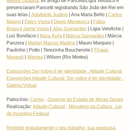
Mestre Quaglia
, foi amigo de Pancetti/Ligia Vellasco e
presenciaram Pancetti registrando São João del-Rei em
suas telas |
Adalberto Justino
| Ana Maria Bello |
Carlos
Magno
|
Delcy Vieira
|
Diego Mendonça
|
Fábio
Braga
|
Jaime Vieira
|
Júlio Guimarães
| Ligia Velofiche |
Luiz Bonifácio |
Mara Ávila
|
Márcia Guimarães
| Márcia
Panzera |
Marlon Marcos Martins
| Mauro Marques |
Paulinho | Potto | Terezinha Bouchervile |
Thiago
Morandi
|
Wangui
| Wilson (Rio Mortes)
Exposições Ser nobre é ter identidade . Atitude Cultural
Exposições Atitude Cultural: Ser nobre é ter identidade .
Galeria Virtual
Patrocínio:
Cemig
.
Governo do Estado de Minas Gerais
Realização:
Atitude Cultural
.
Ministério da Cultura . Lei
de Incentivo Federal
Registre gratuitamente o seu trabalho, sua pesquisa,