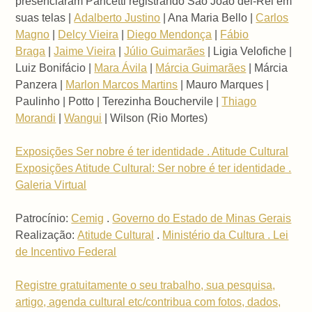
presenciaram Pancetti registrando São João del-Rei em
suas telas |
Adalberto Justino
| Ana Maria Bello |
Carlos
Magno
|
Delcy Vieira
|
Diego Mendonça
|
Fábio
Braga
|
Jaime Vieira
|
Júlio Guimarães
| Ligia Velofiche |
Luiz Bonifácio |
Mara Ávila
|
Márcia Guimarães
| Márcia
Panzera |
Marlon Marcos Martins
| Mauro Marques |
Paulinho | Potto | Terezinha Bouchervile |
Thiago
Morandi
|
Wangui
| Wilson (Rio Mortes)
Exposições Ser nobre é ter identidade . Atitude Cultural
Exposições Atitude Cultural: Ser nobre é ter identidade .
Galeria Virtual
Patrocínio:
Cemig
.
Governo do Estado de Minas Gerais
Realização:
Atitude Cultural
.
Ministério da Cultura . Lei
de Incentivo Federal
Registre gratuitamente o seu trabalho, sua pesquisa,
artigo, agenda cultural etc/contribua com fotos, dados,