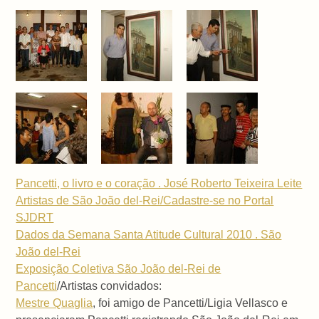
Pancetti, o livro e o coração . José Roberto Teixeira Leite
Artistas de São João del-Rei/Cadastre-se no Portal
SJDRT
Dados da Semana Santa Atitude Cultural 2010 . São
João del-Rei
Exposição Coletiva São João del-Rei de
Pancetti
/Artistas convidados:
Mestre Quaglia
, foi amigo de Pancetti/Ligia Vellasco e