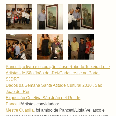
Pancetti, o livro e o coração . José Roberto Teixeira Leite
Artistas de São João del-Rei/Cadastre-se no Portal
SJDRT
Dados da Semana Santa Atitude Cultural 2010 . São
João del-Rei
Exposição Coletiva São João del-Rei de
Pancetti
/Artistas convidados:
Mestre Quaglia
, foi amigo de Pancetti/Ligia Vellasco e