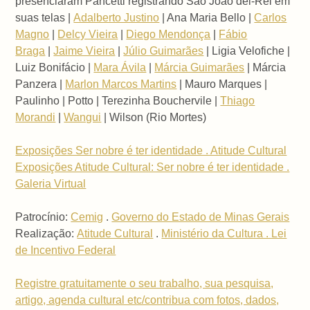
presenciaram Pancetti registrando São João del-Rei em
suas telas |
Adalberto Justino
| Ana Maria Bello |
Carlos
Magno
|
Delcy Vieira
|
Diego Mendonça
|
Fábio
Braga
|
Jaime Vieira
|
Júlio Guimarães
| Ligia Velofiche |
Luiz Bonifácio |
Mara Ávila
|
Márcia Guimarães
| Márcia
Panzera |
Marlon Marcos Martins
| Mauro Marques |
Paulinho | Potto | Terezinha Bouchervile |
Thiago
Morandi
|
Wangui
| Wilson (Rio Mortes)
Exposições Ser nobre é ter identidade . Atitude Cultural
Exposições Atitude Cultural: Ser nobre é ter identidade .
Galeria Virtual
Patrocínio:
Cemig
.
Governo do Estado de Minas Gerais
Realização:
Atitude Cultural
.
Ministério da Cultura . Lei
de Incentivo Federal
Registre gratuitamente o seu trabalho, sua pesquisa,
artigo, agenda cultural etc/contribua com fotos, dados,