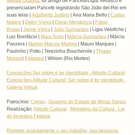
Mestre Quaglia
, foi amigo de Pancetti/Ligia Vellasco e
presenciaram Pancetti registrando São João del-Rei em
suas telas |
Adalberto Justino
| Ana Maria Bello |
Carlos
Magno
|
Delcy Vieira
|
Diego Mendonça
|
Fábio
Braga
|
Jaime Vieira
|
Júlio Guimarães
| Ligia Velofiche |
Luiz Bonifácio |
Mara Ávila
|
Márcia Guimarães
| Márcia
Panzera |
Marlon Marcos Martins
| Mauro Marques |
Paulinho | Potto | Terezinha Bouchervile |
Thiago
Morandi
|
Wangui
| Wilson (Rio Mortes)
Exposições Ser nobre é ter identidade . Atitude Cultural
Exposições Atitude Cultural: Ser nobre é ter identidade .
Galeria Virtual
Patrocínio:
Cemig
.
Governo do Estado de Minas Gerais
Realização:
Atitude Cultural
.
Ministério da Cultura . Lei
de Incentivo Federal
Registre gratuitamente o seu trabalho, sua pesquisa,