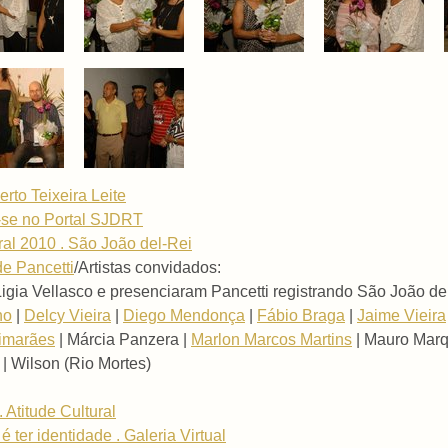
erto Teixeira Leite
e-se no Portal SJDRT
al 2010 . São João del-Rei
e Pancetti
/Artistas convidados:
/Ligia Vellasco e presenciaram Pancetti registrando São João de
no
|
Delcy Vieira
|
Diego Mendonça
|
Fábio Braga
|
Jaime Vieira
imarães
| Márcia Panzera |
Marlon Marcos Martins
| Mauro Marqu
| Wilson (Rio Mortes)
 Atitude Cultural
 ter identidade . Galeria Virtual