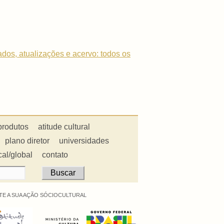
dados, atualizações e acervo: todos os
produtos
atitude cultural
plano diretor
universidades
cal/global
contato
E A SUA AÇÃO SÓCIOCULTURAL