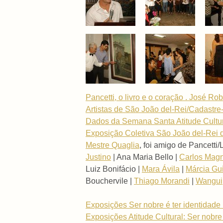
Pancetti, o livro e o coração . José Rob
Artistas de São João del-Rei/Cadastr
Dados da Semana Santa Atitude Cultur
Exposição Coletiva São João del-Rei d
Mestre Quaglia
, foi amigo de Pancetti
Justino
| Ana Maria Bello |
Carlos Mag
Luiz Bonifácio |
Mara Ávila
|
Márcia Gu
Bouchervile |
Thiago Morandi
|
Wangui
Exposições Ser nobre é ter identidade .
Exposições Atitude Cultural: Ser nobre é