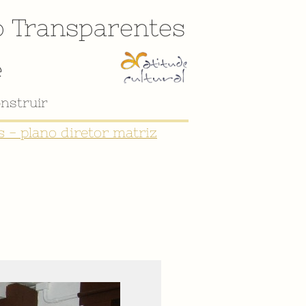
o
Transparentes
e
nstruir
 - plano diretor matriz