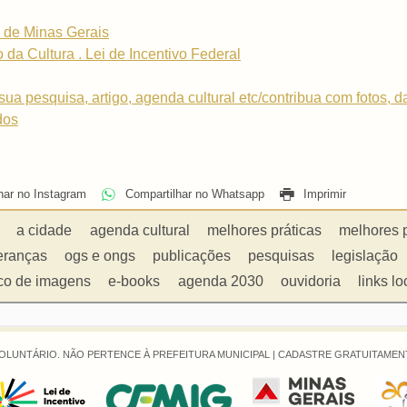
 de Minas Gerais
o da Cultura . Lei de Incentivo Federal
sua pesquisa, artigo, agenda cultural etc/contribua com fotos, 
dos
har no Instagram
Compartilhar no Whatsapp
Imprimir
a cidade
agenda cultural
melhores práticas
melhores 
eranças
ogs e ongs
publicações
pesquisas
legislação
co de imagens
e-books
agenda 2030
ouvidoria
links lo
OLUNTÁRIO. NÃO PERTENCE À PREFEITURA MUNICIPAL |
CADASTRE GRATUITAMENT