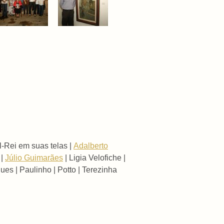
l-Rei em suas telas |
Adalberto
|
Júlio Guimarães
| Ligia Velofiche |
es | Paulinho | Potto | Terezinha