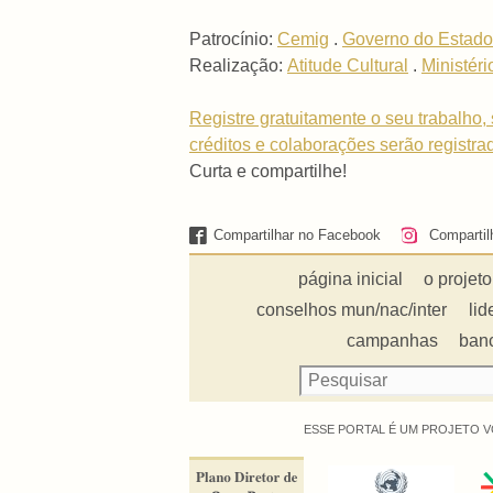
Patrocínio:
Cemig
.
Governo do Estado
Realização:
Atitude Cultural
.
Ministéri
Registre gratuitamente o seu trabalho, 
créditos e colaborações serão registra
Curta e compartilhe!
Compartilhar no Facebook
Compartil
página inicial
o projeto
conselhos mun/nac/inter
lid
campanhas
ban
ESSE PORTAL É UM PROJETO V