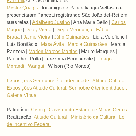
Pancetti
/Artistas convidados:
Mestre Quaglia
, foi amigo de Pancetti/Ligia Vellasco e
presenciaram Pancetti registrando São João del-Rei em
suas telas |
Adalberto Justino
| Ana Maria Bello |
Carlos
Magno
|
Delcy Vieira
|
Diego Mendonça
|
Fábio
Braga
|
Jaime Vieira
|
Júlio Guimarães
| Ligia Velofiche |
Luiz Bonifácio |
Mara Ávila
|
Márcia Guimarães
| Márcia
Panzera |
Marlon Marcos Martins
| Mauro Marques |
Paulinho | Potto | Terezinha Bouchervile |
Thiago
Morandi
|
Wangui
| Wilson (Rio Mortes)
Exposições Ser nobre é ter identidade . Atitude Cultural
Exposições Atitude Cultural: Ser nobre é ter identidade .
Galeria Virtual
Patrocínio:
Cemig
.
Governo do Estado de Minas Gerais
Realização:
Atitude Cultural
.
Ministério da Cultura . Lei
de Incentivo Federal