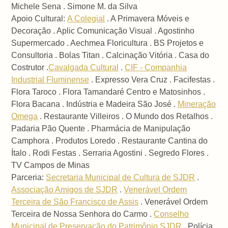
Michele Sena . Simone M. da Silva
Apoio Cultural:
A Colegial
. A Primavera Móveis e
Decoração . Aplic Comunicação Visual . Agostinho
Supermercado . Aechmea Floricultura . BS Projetos e
Consultoria . Bolas Titan . Calcinação Vitória . Casa do
Costrutor .
Cavalgada Cultural
.
CIF - Companhia
Industrial Fluminense
. Expresso Vera Cruz . Facifestas .
Flora Taroco . Flora Tamandaré Centro e Matosinhos .
Flora Bacana . Indústria e Madeira São José .
Mineração
Omega
. Restaurante Villeiros . O Mundo dos Retalhos .
Padaria Pão Quente . Pharmácia de Manipulação
Camphora . Produtos Loredo . Restaurante Cantina do
Ítalo . Rodi Festas . Serraria Agostini . Segredo Flores .
TV Campos de Minas
Parceria:
Secretaria Municipal de Cultura de SJDR
.
Associação Amigos de SJDR
.
Venerável Ordem
Terceira de São Francisco de Assis
. Venerável Ordem
Terceira de Nossa Senhora do Carmo .
Conselho
Municipal de Preservação do Patrimônio SJDR
. Polícia