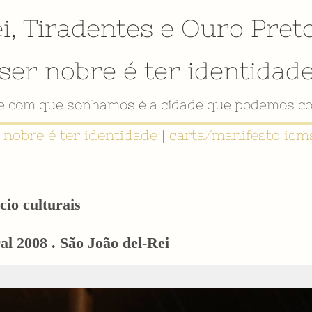
i
,
Tiradentes
e
Ouro Pret
ser nobre é ter identidad
VÍDEO INSTITUCIONAL
r nobre é ter identidade
|
carta/manifesto icms
cio culturais
l 2008 . São João del-Rei