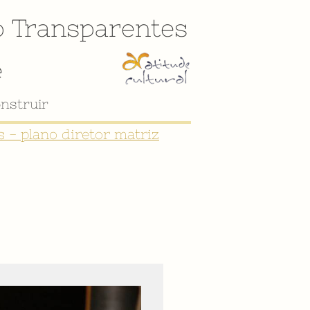
o
Transparentes
e
 - plano diretor matriz