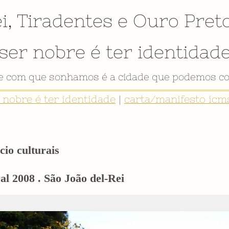
i
,
Tiradentes
e
Ouro Pret
ser nobre é ter identidad
VÍDEO INSTITUCIONAL
r nobre é ter identidade
|
carta/manifesto icms
cio culturais
l 2008 . São João del-Rei