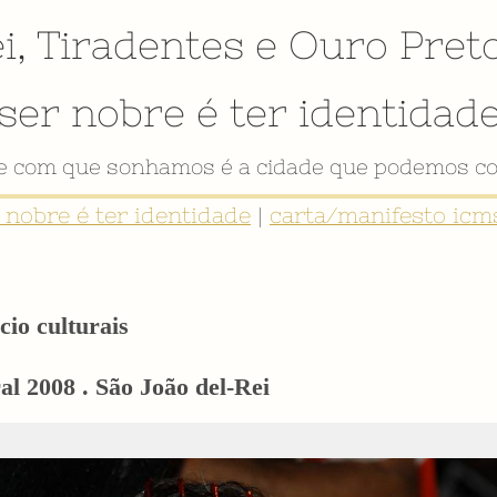
i
,
Tiradentes
e
Ouro Pret
ser nobre é ter identidad
VÍDEO INSTITUCIONAL
r nobre é ter identidade
|
carta/manifesto icms
cio culturais
l 2008 . São João del-Rei