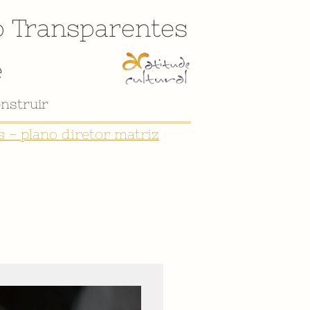
o
Transparentes
e
 - plano diretor matriz