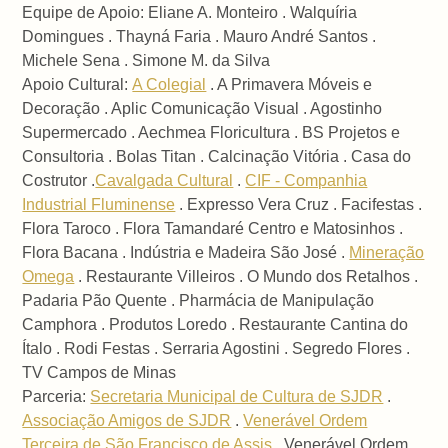
Equipe de Apoio: Eliane A. Monteiro . Walquíria
Domingues . Thayná Faria . Mauro André Santos .
Michele Sena . Simone M. da Silva
Apoio Cultural:
A Colegial
. A Primavera Móveis e
Decoração . Aplic Comunicação Visual . Agostinho
Supermercado . Aechmea Floricultura . BS Projetos e
Consultoria . Bolas Titan . Calcinação Vitória . Casa do
Costrutor .
Cavalgada Cultural
.
CIF - Companhia
Industrial Fluminense
. Expresso Vera Cruz . Facifestas .
Flora Taroco . Flora Tamandaré Centro e Matosinhos .
Flora Bacana . Indústria e Madeira São José .
Mineração
Omega
. Restaurante Villeiros . O Mundo dos Retalhos .
Padaria Pão Quente . Pharmácia de Manipulação
Camphora . Produtos Loredo . Restaurante Cantina do
Ítalo . Rodi Festas . Serraria Agostini . Segredo Flores .
TV Campos de Minas
Parceria:
Secretaria Municipal de Cultura de SJDR
.
Associação Amigos de SJDR
.
Venerável Ordem
Terceira de São Francisco de Assis
. Venerável Ordem