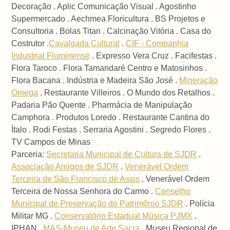
Decoração . Aplic Comunicação Visual . Agostinho
Supermercado . Aechmea Floricultura . BS Projetos e
Consultoria . Bolas Titan . Calcinação Vitória . Casa do
Costrutor .
Cavalgada Cultural
.
CIF - Companhia
Industrial Fluminense
. Expresso Vera Cruz . Facifestas .
Flora Taroco . Flora Tamandaré Centro e Matosinhos .
Flora Bacana . Indústria e Madeira São José .
Mineração
Omega
. Restaurante Villeiros . O Mundo dos Retalhos .
Padaria Pão Quente . Pharmácia de Manipulação
Camphora . Produtos Loredo . Restaurante Cantina do
Ítalo . Rodi Festas . Serraria Agostini . Segredo Flores .
TV Campos de Minas
Parceria:
Secretaria Municipal de Cultura de SJDR
.
Associação Amigos de SJDR
.
Venerável Ordem
Terceira de São Francisco de Assis
. Venerável Ordem
Terceira de Nossa Senhora do Carmo .
Conselho
Municipal de Preservação do Patrimônio SJDR
. Polícia
Militar MG .
Conservatório Estadual Música PJMX
.
IPHAN .
MAS-Museu de Arte Sacra
. Museu Regional de