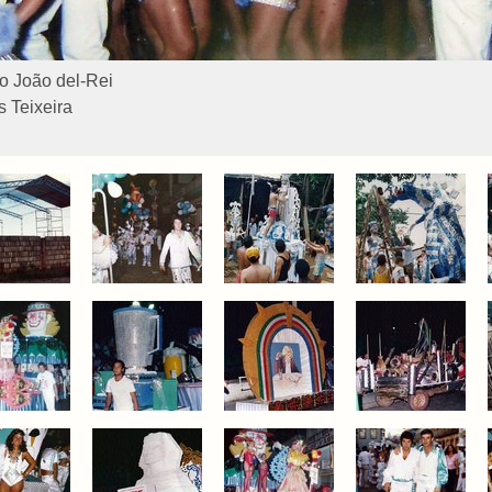
o João del-Rei
 Teixeira