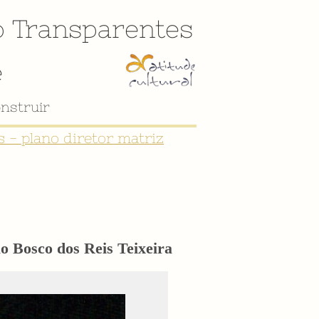
o
Transparentes
e
 - plano diretor matriz
o Bosco dos Reis Teixeira