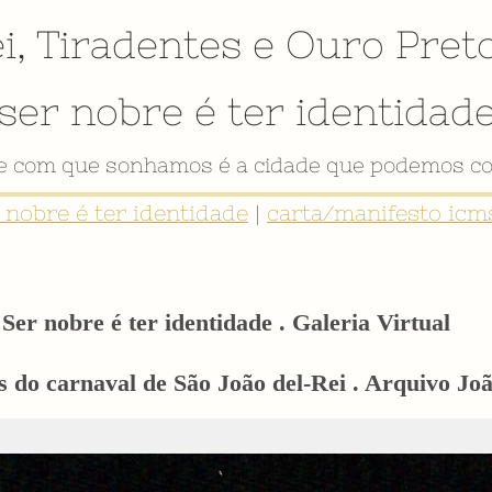
i
,
Tiradentes
e
Ouro Pret
ser nobre é ter identidad
VÍDEO INSTITUCIONAL
r nobre é ter identidade
|
carta/manifesto icms
Ser nobre é ter identidade . Galeria Virtual
 do carnaval de São João del-Rei . Arquivo Joã