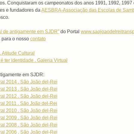
gos. Conquistaram os campeonatos dos anos 1991, 1992, 1997 
es e fundadores da
AESBRA-Associação das Escolas de Samb
osco.
val de antigamente em SJDR”
do Portal
www.saojoaodelreitransp
s para o nosso
contato
 Atitude Cultural
 ter identidade . Galeria Virtual
antigamente em SJDR:
ral 2014 . São João del-Rei
ral 2013 . São João del-Rei
ral 2012 . São João del-Rei
ral 2011 . São João del-Rei
ral 2010 . São João del-Rei
ral 2009 . São João del-Rei
ral 2008 . São João del-Rei
ral 2006 . São João del-Rei