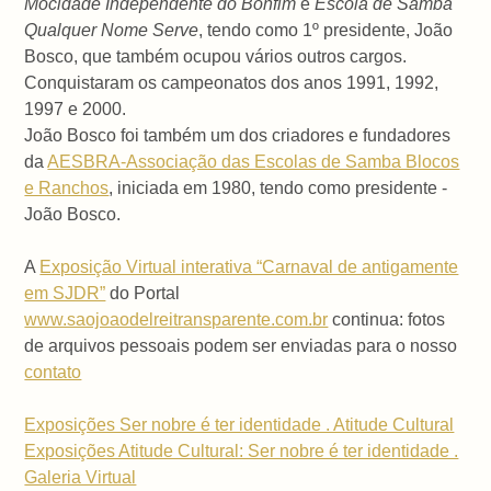
Mocidade Independente do Bonfim
e
Escola de Samba
Qualquer Nome Serve
, tendo como 1º presidente, João
Bosco, que também ocupou vários outros cargos.
Conquistaram os campeonatos dos anos 1991, 1992,
1997 e 2000.
João Bosco foi também um dos criadores e fundadores
da
AESBRA-Associação das Escolas de Samba Blocos
e Ranchos
, iniciada em 1980, tendo como presidente -
João Bosco.
A
Exposição Virtual interativa “Carnaval de antigamente
em SJDR”
do Portal
www.saojoaodelreitransparente.com.br
continua: fotos
de arquivos pessoais podem ser enviadas para o nosso
contato
Exposições Ser nobre é ter identidade . Atitude Cultural
Exposições Atitude Cultural: Ser nobre é ter identidade .
Galeria Virtual