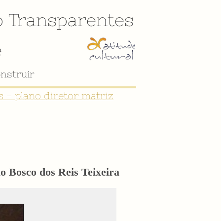
o
Transparentes
e
 - plano diretor matriz
o Bosco dos Reis Teixeira