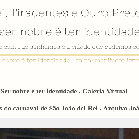
i
,
Tiradentes
e
Ouro Pret
ser nobre é ter identidad
VÍDEO INSTITUCIONAL
r nobre é ter identidade
|
carta/manifesto icms
Ser nobre é ter identidade . Galeria Virtual
 do carnaval de São João del-Rei . Arquivo Joã