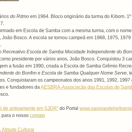
ários do Ritmo
em 1964. Bloco originário da turma do Kibom. 1
7.
sformado em Escola de Samba com a mesma turma, com o nom
 João Bosco. A escola se tornou campeã em 1968, 1975, 1979 - 
.
 Recreativo Escola de Samba Mocidade Independente do Bon
 como presidente por vários anos, João Bosco. Conquistou 3 c
rigem a fusão em 1990, criada a Escola de Samba Grêmio Recre
ndente do Bonfim
e
Escola de Samba Qualquer Nome Serve
, 
gos. Conquistaram os campeonatos dos anos 1991, 1992, 1997 
es e fundadores da
AESBRA-Associação das Escolas de Samb
osco.
val de antigamente em SJDR”
do Portal
www.saojoaodelreitransp
s para o nosso
contato
 Atitude Cultural