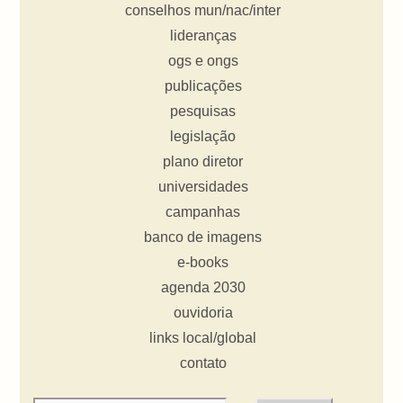
conselhos mun/nac/inter
lideranças
ogs e ongs
publicações
pesquisas
legislação
plano diretor
universidades
campanhas
banco de imagens
e-books
agenda 2030
ouvidoria
links local/global
contato