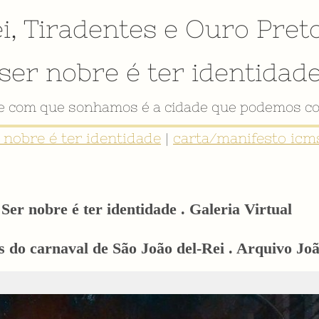
i
,
Tiradentes
e
Ouro Pret
ser nobre é ter identidad
VÍDEO INSTITUCIONAL
r nobre é ter identidade
|
carta/manifesto icms
Ser nobre é ter identidade . Galeria Virtual
 do carnaval de São João del-Rei . Arquivo Joã