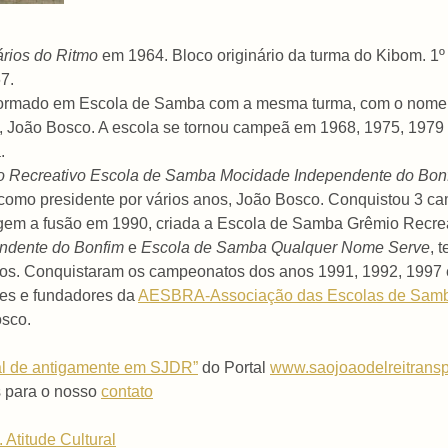
ários do Ritmo
em 1964. Bloco originário da turma do Kibom. 1
7.
sformado em Escola de Samba com a mesma turma, com o nom
 João Bosco. A escola se tornou campeã em 1968, 1975, 1979 - 
.
 Recreativo Escola de Samba Mocidade Independente do Bon
 como presidente por vários anos, João Bosco. Conquistou 3 c
rigem a fusão em 1990, criada a Escola de Samba Grêmio Recre
ndente do Bonfim
e
Escola de Samba Qualquer Nome Serve
, 
gos. Conquistaram os campeonatos dos anos 1991, 1992, 1997 
es e fundadores da
AESBRA-Associação das Escolas de Samb
osco.
val de antigamente em SJDR”
do Portal
www.saojoaodelreitransp
s para o nosso
contato
 Atitude Cultural