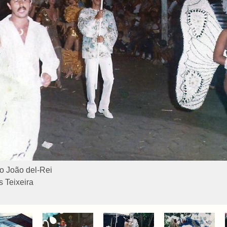
o João del-Rei
 Teixeira