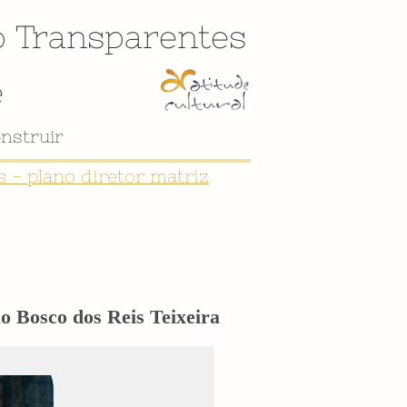
o
Transparentes
e
 - plano diretor matriz
o Bosco dos Reis Teixeira