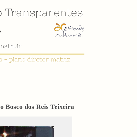
o
Transparentes
e
 - plano diretor matriz
o Bosco dos Reis Teixeira