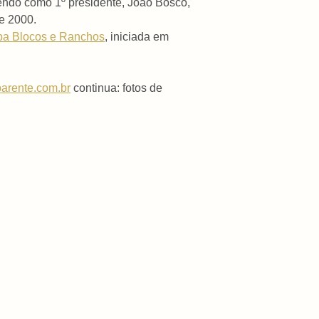
tendo como 1º presidente, João Bosco,
e 2000.
a Blocos e Ranchos
, iniciada em
arente.com.br
continua: fotos de