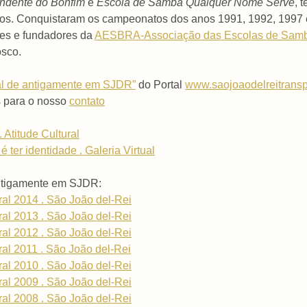
ndente do Bonfim
e
Escola de Samba Qualquer Nome Serve
, 
gos. Conquistaram os campeonatos dos anos 1991, 1992, 1997 
es e fundadores da
AESBRA-Associação das Escolas de Samb
osco.
val de antigamente em SJDR”
do Portal
www.saojoaodelreitransp
s para o nosso
contato
 Atitude Cultural
 ter identidade . Galeria Virtual
antigamente em SJDR:
ral 2014 . São João del-Rei
ral 2013 . São João del-Rei
ral 2012 . São João del-Rei
ral 2011 . São João del-Rei
ral 2010 . São João del-Rei
ral 2009 . São João del-Rei
ral 2008 . São João del-Rei