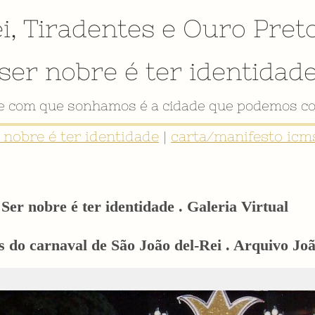
i
,
Tiradentes
e
Ouro Pret
ser nobre é ter identidad
VÍDEO INSTITUCIONAL
r nobre é ter identidade
|
carta/manifesto icms
Ser nobre é ter identidade . Galeria Virtual
 do carnaval de São João del-Rei . Arquivo Joã