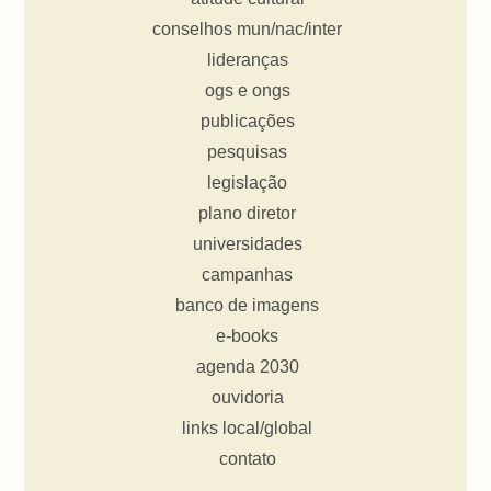
conselhos mun/nac/inter
lideranças
ogs e ongs
publicações
pesquisas
legislação
plano diretor
universidades
campanhas
banco de imagens
e-books
agenda 2030
ouvidoria
links local/global
contato