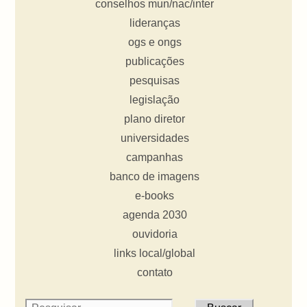
conselhos mun/nac/inter
lideranças
ogs e ongs
publicações
pesquisas
legislação
plano diretor
universidades
campanhas
banco de imagens
e-books
agenda 2030
ouvidoria
links local/global
contato